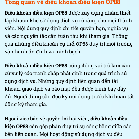
Tổng quan về điều khoản điều kiện OP88
Điều khoản điều kiện OP88
được xây dựng nhằm thiết
lập khuôn khổ sử dụng dịch vụ rõ ràng cho mọi thành
viên. Nội dung quy định chi tiết quyền hạn, nghĩa vụ
và các nguyên tắc cần tuân thủ khi tham gia. Thông
qua những điều khoản cụ thể, OP88 duy trì môi trường
vận hành ổn định và minh bạch.
Điều khoản điều kiện OP88
cũng đóng vai trò làm căn
cứ xử lý các tranh chấp phát sinh trong quá trình sử
dụng dịch vụ. Những quy định liên quan đến tài
khoản, giao dịch và bảo mật đều được trình bày đầy
đủ. Người dùng cần đọc kỹ nội dung trước khi hoàn tất
đăng ký tham gia.
Ngoài việc bảo vệ quyền lợi hội viên,
điều khoản điều
kiện OP88
còn góp phần duy trì sự công bằng giữa các
bên liên quan. Mọi hoạt động sử dụng dịch vụ đều