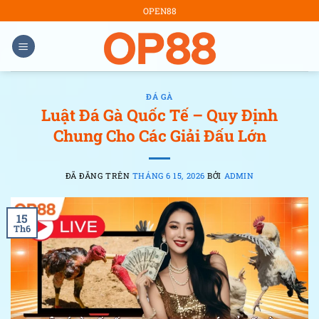
Chuyển
OPEN88
đến
nội
dung
ĐÁ GÀ
Luật Đá Gà Quốc Tế – Quy Định
Chung Cho Các Giải Đấu Lớn
ĐÃ ĐĂNG TRÊN
THÁNG 6 15, 2026
BỞI
ADMIN
15
Th6