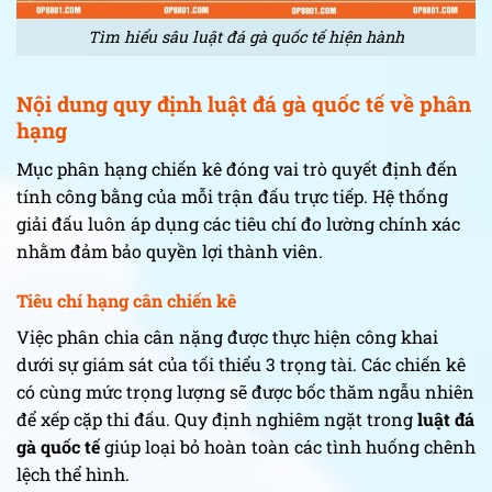
Tìm hiểu sâu luật đá gà quốc tế hiện hành
Nội dung quy định luật đá gà quốc tế về phân
hạng
Mục phân hạng chiến kê đóng vai trò quyết định đến
tính công bằng của mỗi trận đấu trực tiếp. Hệ thống
giải đấu luôn áp dụng các tiêu chí đo lường chính xác
nhằm đảm bảo quyền lợi thành viên.
Tiêu chí hạng cân chiến kê
Việc phân chia cân nặng được thực hiện công khai
dưới sự giám sát của tối thiểu 3 trọng tài. Các chiến kê
có cùng mức trọng lượng sẽ được bốc thăm ngẫu nhiên
để xếp cặp thi đấu. Quy định nghiêm ngặt trong
luật đá
gà quốc tế
giúp loại bỏ hoàn toàn các tình huống chênh
lệch thể hình.