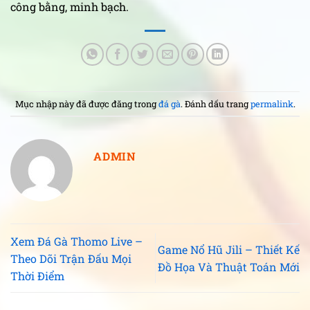
công bằng, minh bạch.
Mục nhập này đã được đăng trong
đá gà
. Đánh dấu trang
permalink
.
ADMIN
Xem Đá Gà Thomo Live –
Game Nổ Hũ Jili – Thiết Kế
Theo Dõi Trận Đấu Mọi
Đồ Họa Và Thuật Toán Mới
Thời Điểm