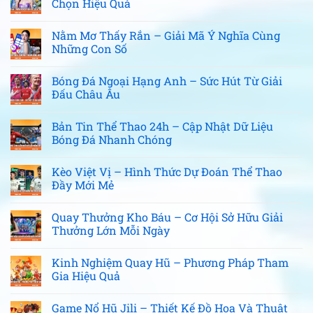
Chọn Hiệu Quả
Nằm Mơ Thấy Rắn – Giải Mã Ý Nghĩa Cùng
Những Con Số
Bóng Đá Ngoại Hạng Anh – Sức Hút Từ Giải
Đấu Châu Âu
Bản Tin Thể Thao 24h – Cập Nhật Dữ Liệu
Bóng Đá Nhanh Chóng
Kèo Việt Vị – Hình Thức Dự Đoán Thể Thao
Đầy Mới Mẻ
Quay Thưởng Kho Báu – Cơ Hội Sở Hữu Giải
Thưởng Lớn Mỗi Ngày
Kinh Nghiệm Quay Hũ – Phương Pháp Tham
Gia Hiệu Quả
Game Nổ Hũ Jili – Thiết Kế Đồ Họa Và Thuật