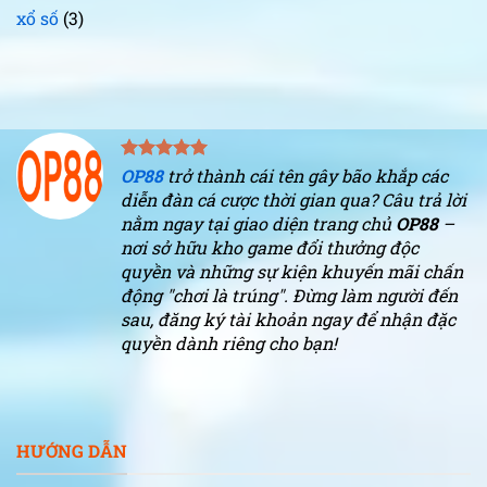
xổ số
(3)
OP88
trở thành cái tên gây bão khắp các
diễn đàn cá cược thời gian qua? Câu trả lời
nằm ngay tại giao diện trang chủ
OP88
–
nơi sở hữu kho game đổi thưởng độc
quyền và những sự kiện khuyến mãi chấn
động "chơi là trúng". Đừng làm người đến
sau, đăng ký tài khoản ngay để nhận đặc
quyền dành riêng cho bạn!
HƯỚNG DẪN